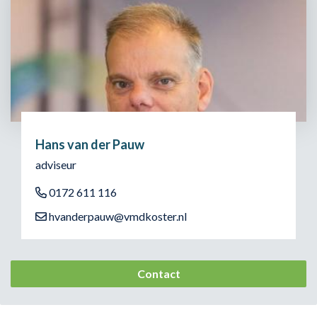
Hans van der Pauw
adviseur
0172 611 116
hvanderpauw@vmdkoster.nl
Contact