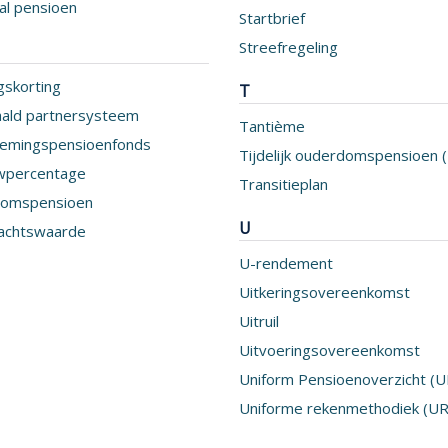
al pensioen
Startbrief
Streefregeling
skorting
T
ald partnersysteem
Tantième
emingspensioenfonds
Tijdelijk ouderdomspensioen 
percentage
Transitieplan
omspensioen
U
achtswaarde
U-rendement
Uitkeringsovereenkomst
Uitruil
Uitvoeringsovereenkomst
Uniform Pensioenoverzicht (
Uniforme rekenmethodiek (U