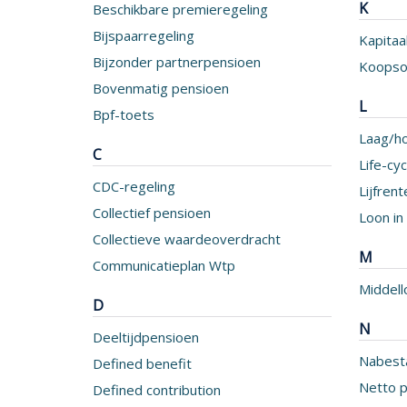
K
Beschikbare premieregeling
Bijspaarregeling
Kapita
Bijzonder partnerpensioen
Koops
Bovenmatig pensioen
L
Bpf-toets
Laag/ho
C
Life-cy
CDC-regeling
Lijfrent
Collectief pensioen
Loon in
Collectieve waardeoverdracht
M
Communicatieplan Wtp
Middell
D
N
Deeltijdpensioen
Nabest
Defined benefit
Netto p
Defined contribution