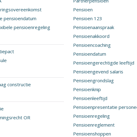
A
Partnerpensioen
eringsovereenkomst
Pensioen
le pensioendatum
Pensioen 123
exibele pensioenregeling
Pensioenaanspraak
Pensioenakkoord
Pensioencoaching
iepact
Pensioendatum
sule
Pensioengerechtigde leeftijd
Pensioengevend salaris
Pensioengrondslag
ag constructie
Pensioenknip
Pensioenleeftijd
Pensioenpresentatie persone
ie
Pensioenregeling
mingsrecht OR
Pensioenreglement
Pensioenshoppen