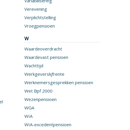
Variabilisering
Verevening
Verplichtstelling
Vroegpensioen
W
Waardeoverdracht
Waardevast pensioen
Wachttijd
Werkgeverslijfrente
Werknemersgesprekken pensioen
Wet Bpf 2000
Wezenpensioen
el
WGA
WIA
WIA-excedentpensioen