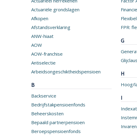
Actuarieel herrekenen
Factor 
Actuariële grondslagen
Financi
Afkopen
Flexibe
Afstandsverklaring
FPR: fl
ANW-hiaat
G
AOW
Generat
AOW-franchise
Glijclau
Antiselectie
Arbeidsongeschiktheidspensioen
H
Hoog/la
B
Backservice
I
Bedrijfstakpensioenfonds
Indexat
Beheerskosten
Instem
Bepaald partnerpensioen
Invaren
Beroepspensioenfonds