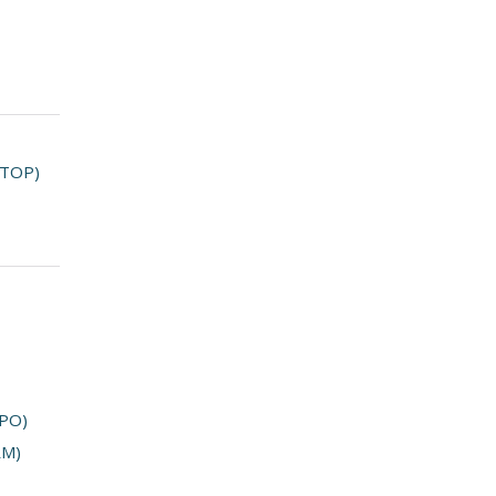
(TOP)
UPO)
RM)