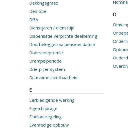
Nomina
Dekkingsgraad
Demotie
O
DGA
Omvang
Dienstjaren / diensttijd
Onbepa
Dispensatie verplichte deelneming
Ondern
Doorbeleggen na pensioendatum
Opbouw
Doorsneepremie
Ouderd
Drempelperiode
Overdr
Drie-pijler system
Duurzame inzetbaarheid
E
Eerbiedigende werking
Eigen bijdrage
Eindloonregeling
Evenredige opbouw