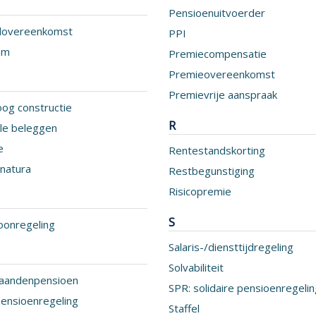
Pensioenuitvoerder
alovereenkomst
PPI
om
Premiecompensatie
Premieovereenkomst
Premievrije aanspraak
og constructie
R
cle beleggen
e
Rentestandskorting
 natura
Restbegunstiging
Risicopremie
S
oonregeling
Salaris-/diensttijdregeling
Solvabiliteit
aandenpensioen
SPR: solidaire pensioenregeli
ensioenregeling
Staffel