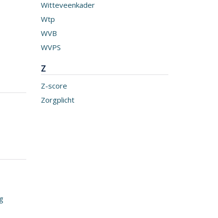
Witteveenkader
Wtp
WVB
WVPS
Z
Z-score
Zorgplicht
ng