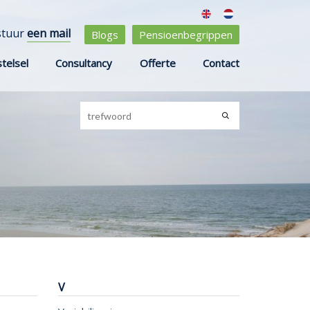
stuur
een mail
Blogs
Pensioenbegrippen
telsel
Consultancy
Offerte
Contact
V