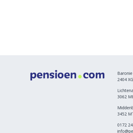
Baronie
2404 XG
Lichten
3062 M
Middenb
3452 MT
0172 24
info@pe