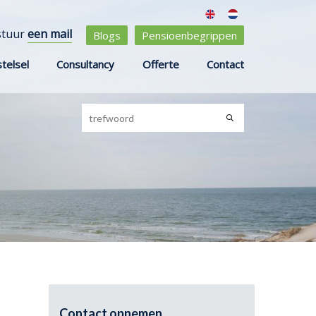
stuur
een mail
Blogs
Pensioenbegrippen
telsel
Consultancy
Offerte
Contact
Contact opnemen