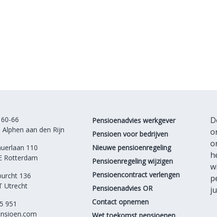
 60-66
D
Pensioenadvies werkgever
 Alphen aan den Rijn
o
Pensioen voor bedrijven
o
auerlaan 110
Nieuwe pensioenregeling
h
E Rotterdam
Pensioenregeling wijzigen
w
Pensioencontract verlengen
urcht 136
p
 Utrecht
Pensioenadvies OR
j
Contact opnemen
5 951
nsioen.com
Wet toekomst pensioenen