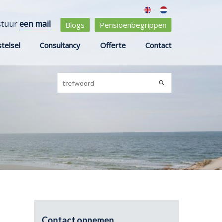
stuur
een mail
Blogs
Pensioenbegrippen
telsel
Consultancy
Offerte
Contact
Contact opnemen