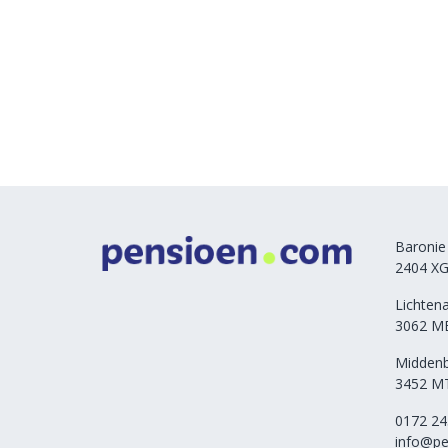
Baronie
2404 XG
Lichten
3062 M
Middenb
3452 MT
0172 24
info@pe