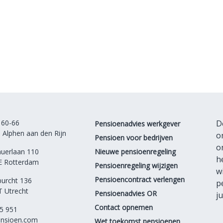
 60-66
D
Pensioenadvies werkgever
 Alphen aan den Rijn
o
Pensioen voor bedrijven
o
auerlaan 110
Nieuwe pensioenregeling
h
E Rotterdam
Pensioenregeling wijzigen
w
Pensioencontract verlengen
urcht 136
p
 Utrecht
Pensioenadvies OR
j
Contact opnemen
5 951
nsioen.com
Wet toekomst pensioenen