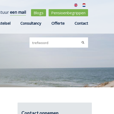
stuur
een mail
Blogs
Pensioenbegrippen
telsel
Consultancy
Offerte
Contact
Contact opnemen