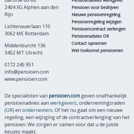
Baronie 60-66
Pensioenadvies werkgever
2404 XG Alphen aan den
Pensioen voor bedrijven
Rijn
Nieuwe pensioenregeling
Pensioenregeling wijzigen
Lichtenauerlaan 110
Pensioencontract verlengen
3062 ME Rotterdam
Pensioenadvies OR
Contact opnemen
Middenburcht 136
Wet toekomst pensioenen
3452 MT Utrecht
0172 245 951
info@pensioen.com
www.pensioen.com
De specialisten van
pensioen.com
geven onafhankelijk
pensioenadvies aan
werkgevers
, ondernemingsraden
(
OR
) en
ondernemers
. Of het nu gaat om een nieuwe
regeling, een wijziging of de contractverlenging van het
pensioen. We zorgen er samen voor dat u de juiste
keuzes maakt.