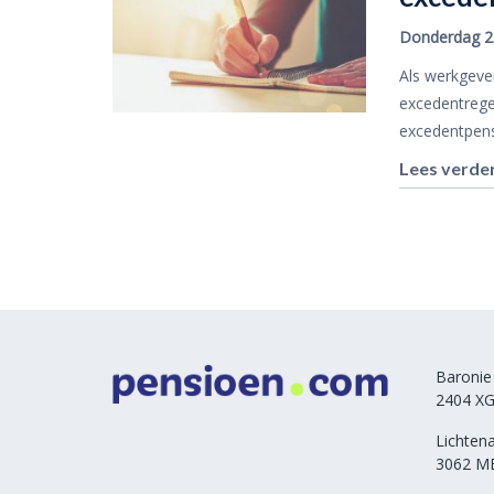
Donderdag 2
Als werkgeve
excedentrege
excedentpens
Lees verde
Baronie
2404 XG
Lichten
3062 M