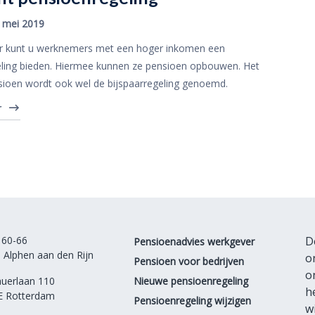
 mei 2019
r kunt u werknemers met een hoger inkomen een
ling bieden. Hiermee kunnen ze pensioen opbouwen. Het
ioen wordt ook wel de bijspaarregeling genoemd.
r
 60-66
D
Pensioenadvies werkgever
 Alphen aan den Rijn
o
Pensioen voor bedrijven
o
auerlaan 110
Nieuwe pensioenregeling
h
E Rotterdam
Pensioenregeling wijzigen
w