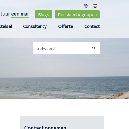
stuur
een mail
Blogs
Pensioenbegrippen
telsel
Consultancy
Offerte
Contact
Contact opnemen