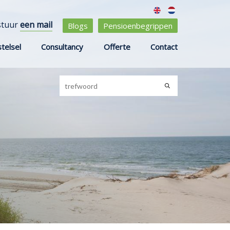
stuur
een mail
Blogs
Pensioenbegrippen
telsel
Consultancy
Offerte
Contact