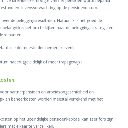
t. De uiteindelijke hoogte van het pensioen wordt bepaald
ntestand en levensverwachting óp de pensioendatum.
ver de beleggingsresultaten. Natuurlijk is het goed de
 belangrijk is het om te kijken naar de beleggingsstrategie en
 deze punten:
e default die de meeste deelnemers kiezen)
um nadert (geleidelijk of meer trapsgewijs)
kosten
 voor partnerpensioen en arbeidsongeschiktheid en
ings- en beheerkosten worden meestal verrekend met het
ten op het uiteindelijke pensioenkapitaal kan zeer fors zijn.
ers met elkaar te vergelijken.