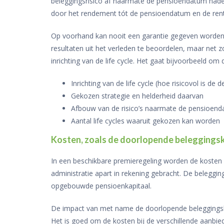
beleggingsrisico af naarmate de pensioendatum nader
door het rendement tót de pensioendatum en de re
Op voorhand kan nooit een garantie gegeven worden o
resultaten uit het verleden te beoordelen, maar net zo
inrichting van de life cycle. Het gaat bijvoorbeeld om
Inrichting van de life cycle (hoe risicovol is d
Gekozen strategie en helderheid daarvan
Afbouw van de risico’s naarmate de pensioendat
Aantal life cycles waaruit gekozen kan worden
Kosten, zoals de doorlopende beleggings
In een beschikbare premieregeling worden de kosten
administratie apart in rekening gebracht. De belegg
opgebouwde pensioenkapitaal.
De impact van met name de doorlopende beleggingskos
Het is goed om de kosten bij de verschillende aanbied